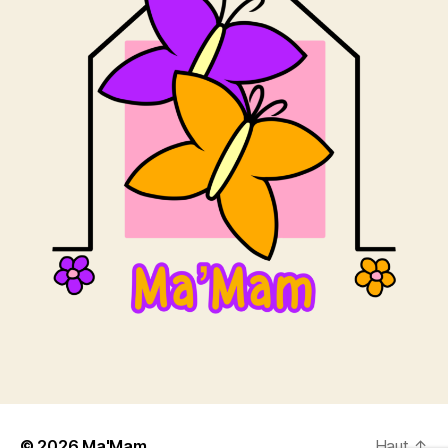
© 2026
Ma'Mam
Haut
↑